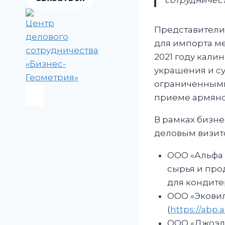
сотрудничест
Представители
для импорта ме
2021 году кал
украшения и су
ограниченными
приеме армянс
В рамках бизн
деловым визит
ООО «Альфа 
сырья и про
для кондите
ООО «Экови
(
https://abp.
ООО «Джоэл»