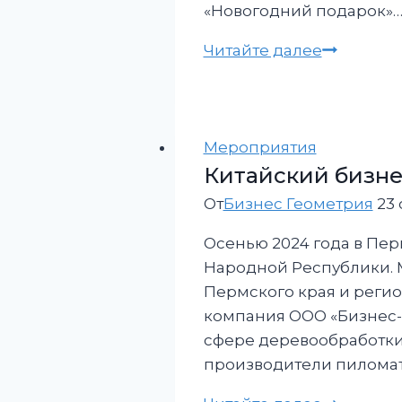
«Новогодний подарок»
Бизнес
Читайте далее
Брянска
принял
участие
в
Мероприятия
междуна
Китайский бизне
выставке
От
Бизнес Геометрия
23 
Подарок»
Осенью 2024 года в Пе
которая
Народной Республики. 
прошла
Пермского края и реги
в
компания ООО «Бизнес-Г
Санкт-
сфере деревообработки
Петербур
производители пиломат
с
7