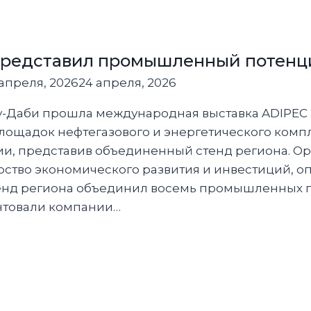
ниматели
редставил промышленный потенци
апреля, 2026
24 апреля, 2026
бу-Даби прошла международная выставка ADIPEC 
ощадок нефтегазового и энергетического компл
ии, представив объединенный стенд региона. О
ство экономического развития и инвестиций, 
тенд региона объединил восемь промышленных 
нтовали компании…
й
ил
енный