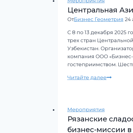
потенциа
Мероприятия
в
Центральная Азия
столице
От
Бизнес Геометрия
24 
ОАЭ.
С 8 по 13 декабря 2025
трех стран Центральной
Узбекистан. Организат
компания ООО «Бизнес-Г
гостеприимством. Шест
Централь
Читайте далее
Азия
теперь
ближе,
чем
Мероприятия
кажется.
Рязанские сладо
бизнес-миссии в