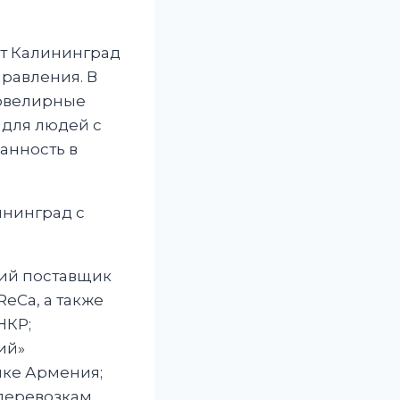
ют Калининград
равления. В
 ювелирные
 для людей с
анность в
ининград с
щий поставщик
eCa, а также
НКР;
ий»
ике Армения;
перевозкам.