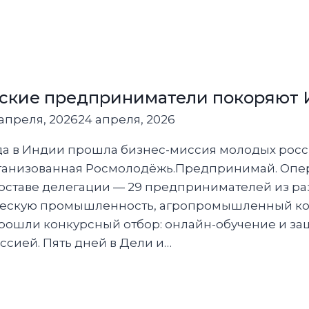
й
ю
ю.
ские предприниматели покоряют 
апреля, 2026
24 апреля, 2026
 года в Индии прошла бизнес-миссия молодых рос
ганизованная Росмолодёжь.Предпринимай. Опе
составе делегации — 29 предпринимателей из ра
ескую промышленность, агропромышленный ко
прошли конкурсный отбор: онлайн-обучение и за
сией. Пять дней в Дели и…
ие