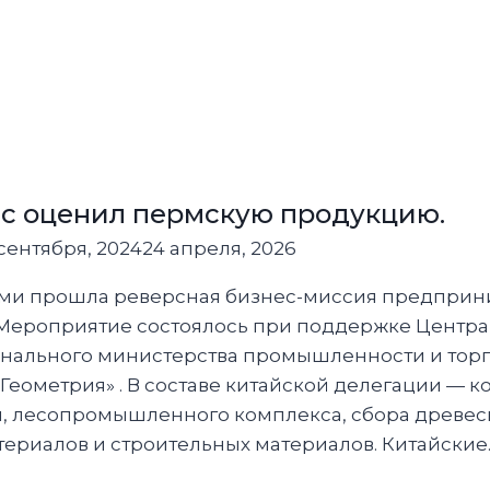
…
родной
с оценил пермскую продукцию.
 «Новогодний
сентября, 2024
24 апреля, 2026
,
рми прошла реверсная бизнес-миссия предприн
Мероприятие состоялось при поддержке Центра
онального министерства промышленности и торг
еометрия» . В составе китайской делегации — 
, лесопромышленного комплекса, сбора древеси
ге
ериалов и строительных материалов. Китайские