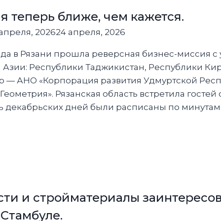
л
 теперь ближе, чем кажется.
апреля, 2026
24 апреля, 2026
 года в Рязани прошла реверсная бизнес-миссия с
 Азии: Республики Таджикистан, Республики Ки
ор — АНО «Корпорация развития Удмуртской Респ
еометрия». Рязанская область встретила госте
ь декабрьских дней были расписаны по минутам
ная
сти и стройматериалы заинтересов
 Стамбуле.