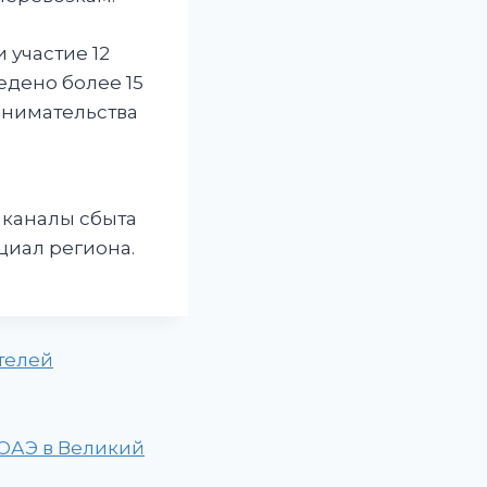
 участие 12
едено более 15
инимательства
 каналы сбыта
циал региона.
ателей
 ОАЭ в Великий