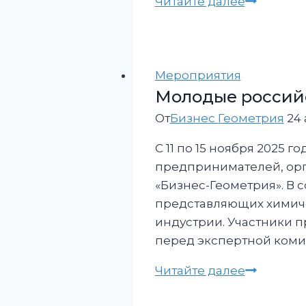
Китайски
Читайте далее
по
бизнес
10
оценил
декабря
пермску
2023
продукци
Мероприятия
г.
Молодые россий
От
Бизнес Геометрия
24 
С 11 по 15 ноября 2025
предпринимателей, ор
«Бизнес-Геометрия». В 
представляющих химич
индустрии. Участники 
перед экспертной комис
Молодые
Читайте далее
российск