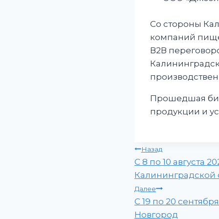
Со стороны Кал
компаний пищев
В2В переговор
Калининградск
производствен
Прошедшая биз
продукции и ус
Навигация
Назад
С 8 по 10 августа
по
Калининградской 
записям
Далее
С 19 по 20 сентяб
Новгород