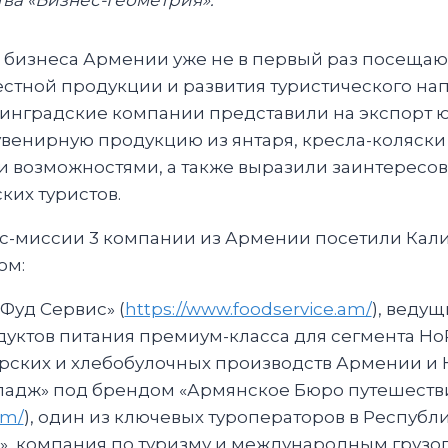
ва «Бизнес-Геометрия».
 бизнеса Армении уже не в первый раз посеща
стной продукции и развития туристического нап
ининградские компании представили на экспорт
венирную продукцию из янтаря, кресла-коляски
 возможностями, а также выразили заинтересов
ких туристов.
ес-миссии 3 компании из Армении посетили Кал
ом:
Фуд Сервис» (
https://www.foodservice.am/
), веду
дуктов питания премиум-класса для сегмента HoR
рских и хлебобулочных производств Армении и 
ладж» под брендом «Армянское Бюро путешеств
am/
), один из ключевых туроператоров в Республ
, компания по туризму и международным грузо