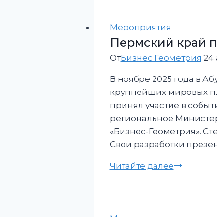
предпри
покоряют
Индию.
Мероприятия
Пермский край п
От
Бизнес Геометрия
24 
В ноябре 2025 года в А
крупнейших мировых пл
принял участие в событ
региональное Министер
«Бизнес-Геометрия». С
Свои разработки презе
Пермски
Читайте далее
край
представ
промышл