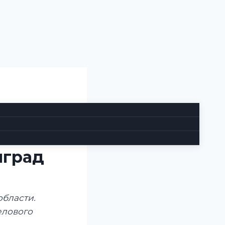
оялась
риятий
нград
бласти.
елового